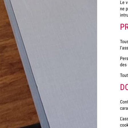
Le v
ne p
intr
PR
Tous
l’as
Pers
des 
Tout
D
Conf
cara
L’as
cook