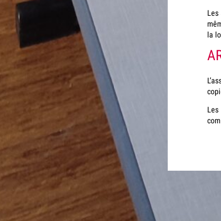
Les 
même
la l
A
L’as
copi
Les 
comm