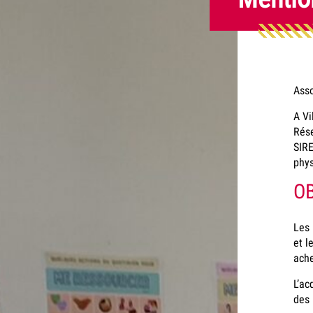
Ass
A Vi
Rése
SIRE
phys
O
Les 
et l
ache
L’ac
des 