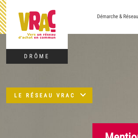
Démarche & Résea
DRÔME
LE RÉSEAU VRAC
Mentio