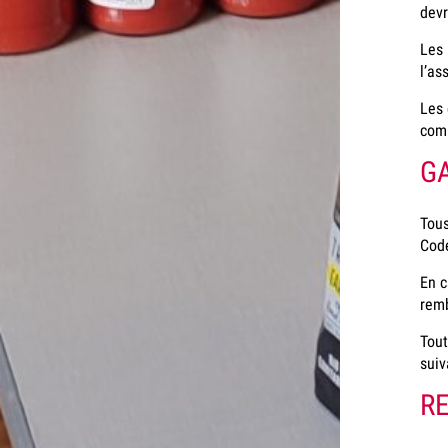
devr
Les 
l’as
Les 
comm
G
Tous
Code
En c
rem
Tout
suiv
R