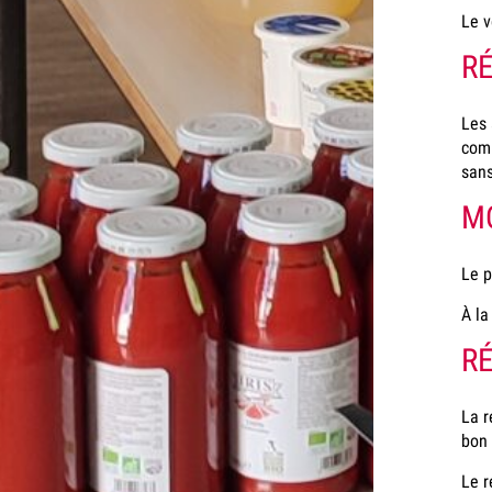
Le v
R
Les 
comp
sans
M
Le p
À la
R
La r
bon
Le r