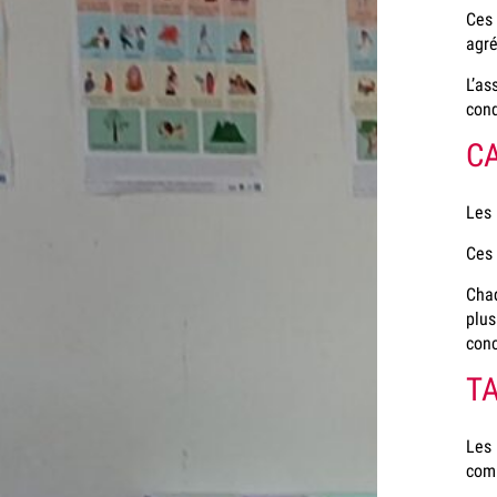
Ces 
agré
L’as
cond
CA
Les 
Ces 
Chaq
plus
conc
TA
Les 
comm