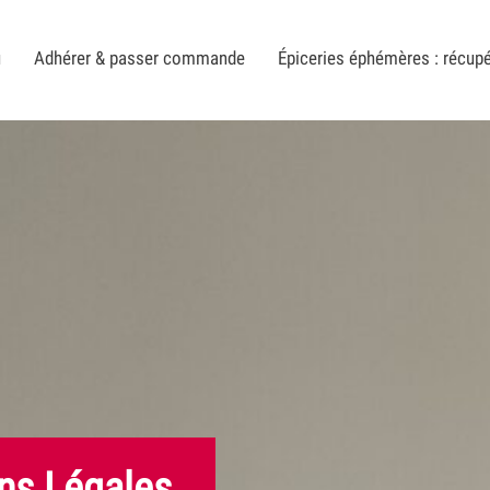
u
Adhérer & passer commande
Épiceries éphémères : récu
ns Légales