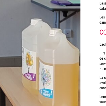
L’as
cata
Les 
dans
C
L’ac
– re
de c
serv
– co
La c
avoi
cond
L’en
vaud